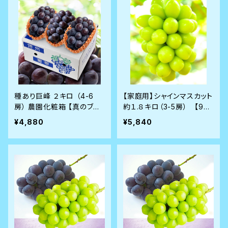
種あり巨峰 ２キロ （4-6
【家庭用】シャインマスカット
房） 農園化粧箱 【真のブド
約１.８キロ（3-5房） 【9月
ウ通に選ばれる隠れたヒッ
8日前後から順次発送】
¥4,880
¥5,840
ト商品】8月28日前後から
順次発送