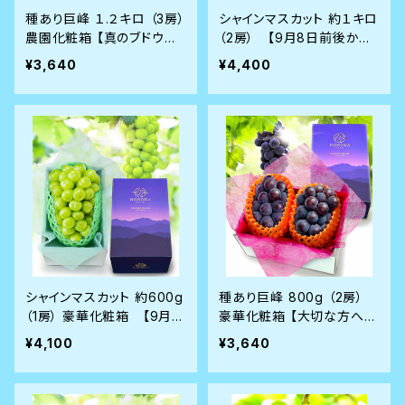
種あり巨峰 １.２キロ （3房）
シャインマスカット 約１キロ
農園化粧箱 【真のブドウ通
（2房） 【9月8日前後から
に選ばれる隠れたヒット商
順次発送】
¥3,640
¥4,400
品】8月28前後から発送
シャインマスカット 約600g
種あり巨峰 800g （2房）
（1房） 豪華化粧箱 【9月8
豪華化粧箱 【大切な方へ自
日前後発送】
信を持ってお届けできる逸
¥4,100
¥3,640
品です】8月28日前後から
発送