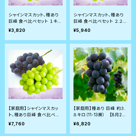
シャインマスカット、種あり
シャインマスカット、種あり
巨峰 食べ比べセット １キロ
巨峰 食べ比べセット ２.２キ
（2-3房）農園化粧箱【9月8
ロ （5-6房）農園化粧箱【9
¥3,820
¥5,940
日前後発送】
月8日前後から発送】
【家庭用】シャインマスカッ
【家庭用】種あり 巨峰 約３.
ト、種あり巨峰 食べ比べセ
８キロ（11-13房） 【8月28
ット ４キロ （8-10房）農園
日前後から順次発送】
¥7,760
¥6,820
化粧箱【9月8日前後発送予
定】