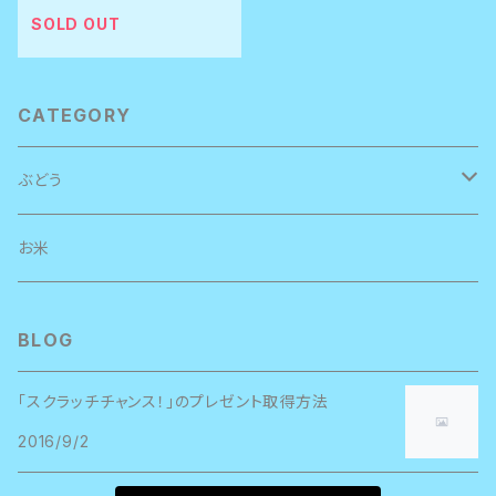
から発送】
SOLD OUT
CATEGORY
ぶどう
シャインマスカット
お米
種あり巨峰
BLOG
シャイン、巨峰 食べ比べ
「スクラッチチャンス！」のプレゼント取得方法
2016/9/2
ジュース