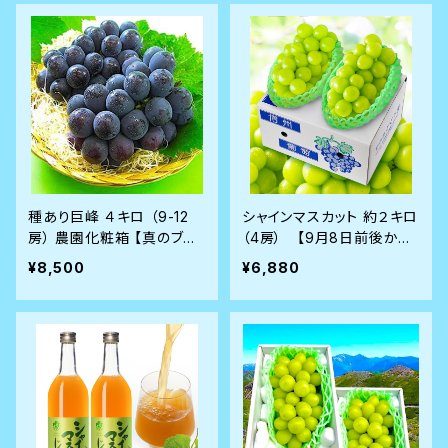
種あり巨峰 ４キロ （9-12
シャインマスカット 約２キロ
房） 農園化粧箱 【真のブド
（4房） 【9月8日前後から
ウ通に選ばれる隠れたヒッ
順次発送】
¥8,500
¥6,880
ト商品】8月28日前後から
順次発送