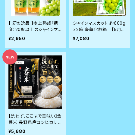
【 幻の逸品 】樹上熟成「糖
シャインマスカット 約600g
度：20度以上のシャインマ
ｘ2箱 豪華化粧箱 【9月8
スカット」を使った至極の逸
日前後から順次発送】
¥2,950
¥7,080
品 信州 100％ ストレート
ジュース 720ml x 2本 安
曇野ワイナリー化粧箱入り
ギフト 贈答用
【洗わず、ここまで美味い】金
芽米 長野県産コシヒカリ 5
kg BG無洗米｜甘み・栄養
¥5,680
を残す特別精米【4月27日